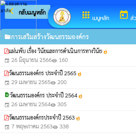
arrow_back_ios
ยินดีต้อนรับส
กลับเมนูหลัก
apps
today
เมนูหลัก
ส่
การเสริมสร้างวัฒนธรรมองค์กร
folder
แผ่นพับ เรื่อง วินัยและการดำเนินการทางวินัย
whatshot
26 มิถุนายน 2566
160
event
visibility
วัฒนธรรมองค์กร ประจำปี 2565
whatshot
29 เมษายน 2565
200
event
visibility
วัฒนธรรมองค์กร ประจำปี 2564
find_in_page
whatshot
26 เมษายน 2564
305
event
visibility
วัฒนธรรมองค์กรประจำปี 2563
whatshot
7 พฤษภาคม 2563
338
event
visibility