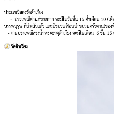
ประเพณีของวัดต้าเวียง

     -  ประเพณีต๋านก๋วยสลาก จะมีในวันขึ้น 15 ค่ำเดือน 10 (เดือน 12 เหนือ) เป็นการทำบุญที่ชาวบ้านถือว่าได้อานิสงส์มากเพราะเป็นการทำบุญที่ไม่เจาะจงกับพระสงฆ์รูปใด และได้อุทิศส่วนกุศลให้กับ
บรรพบุรุษ ที่ล่วงลับแล้ว และมีขบวนฟ้อนนำขบวนครัวตาน(ของท
   - งานประเพณีสรงน้ำพระธาตุต้าเวียง จะมีในเดือน  6 ขึ้น 15 
วัดต้าเวียง