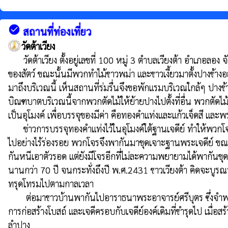
check_circle
สถานที่ท่องเที่ยว
วัดต้าเวียง
      วัดต้าเวียง ตั้งอยู่เลขที่ 100 หมู่ 3 ตำบลเวียงต้า อำเภอลอง จังหวัดแพร่  เป็นวัดเก่าแก่แต่โบราณกาล ตำนานการสร้างพระธาตุ เมื่อครั้งเมืองต้า ยังเป็นชุมชนเล็กๆ บริเวณนี้เป็นป่าดงดิบที่รก เป็นที่อยู่ของ
ของสัตว์ ขณะนั้นมีพวกทำไม้ชาวพม่า และชาวเงี้ยวมาตั้งปางช้างอยู
มาถึงบริเวณนี้ เห็นสถานที่ร่มรื่นจึงขอพักแรมบริเวณใกล้ๆ ปางช้า
บิณฑบาตบริเวณนี้จากพวกตัดไม้ให้ย้ายปางไปตั้งที่อื่น พวกตัดไม
เป็นอุโมงค์ เพื่อบรรจุของมีค่า คือทองคำแท่งและแก้วเจ็ดสี และพระ
      ข่าวการบรรจุทองคำแท่งไว้ในอุโมงค์ใต้ฐานเจดีย์ ทำให้พวกโจรหาทางขโมยขุดเจาะเอาทองคำแท่งและลูกแก้วเจ็ดสี พระชัยลังกา เห็นว่าขืนอยู่ที่นี่ต่อไปจะมีอันตรายถึงชีวิต จึงย้ายออกจากสำนักสงฆ์ แห่งนี้
ไปอย่างไร้ร่องรอย พวกโจรจึงพากันมาขุดเจาะฐานพระเจดีย์ ขณ
กันหนีเอาตัวรอด แต่ยังมีโจรอีกที่ไม่ละความพยายามได้พากันขุดเ
นานกว่า 70 ปี จนกระทั่งถึงปี พ.ศ.2431 ชาวเวียงต้า คิดจะบูรณปฏิ
ทรุดโทรมไปตามกาลเวลา 

       ต่อมาชาวบ้านพากันไปอาราธนาพระอาจารย์ศรีบุตร ซึ่งจำพรรษาอยู่ที่วัดพระธาตุช่อแฮ จังหวัดแพร่ มาเป็นองค์ประธานในการสร้างอุโบสถ และพระเจดีย์ โดยได้ช่างจากพระพม่าและเงี้ยวมาเป็นช่างใน
การก่อสร้างโบสถ์ และเจดีครอบกับเจดีย์องค์เดิมที่ชำรุดไป เมื่อส
ลำปาง 
