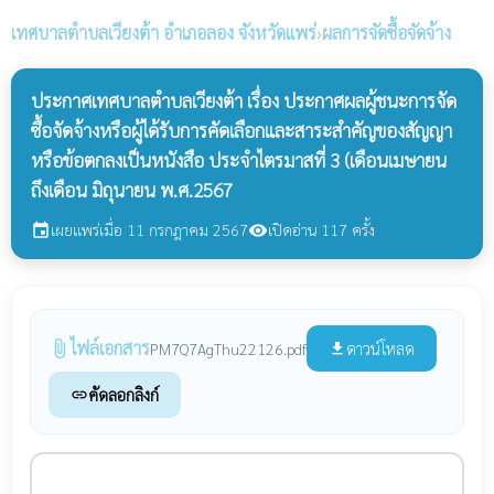
เทศบาลตำบลเวียงต้า
อำเภอลอง จังหวัดแพร่
›
ผลการจัดซื้อจัดจ้าง
ประกาศเทศบาลตำบลเวียงต้า เรื่อง ประกาศผลผู้ชนะการจัด
ซื้อจัดจ้างหรือผู้ได้รับการคัดเลือกและสาระสำคัญของสัญญา
หรือข้อตกลงเป็นหนังสือ ประจำไตรมาสที่ 3 (เดือนเมษายน
ถึงเดือน มิถุนายน พ.ศ.2567
เผยแพร่เมื่อ 11 กรกฎาคม 2567
เปิดอ่าน 117 ครั้ง
event
visibility
ไฟล์เอกสาร
attach_file
ดาวน์โหลด
PM7Q7AgThu22126.pdf
file_download
คัดลอกลิงก์
link