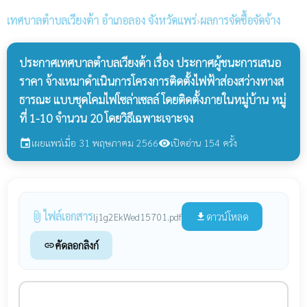
เทศบาลตำบลเวียงต้า
อำเภอลอง จังหวัดแพร่
›
ผลการจัดซื้อจัดจ้าง
ประกาศเทศบาลตำบลเวียงต้า เรื่อง ประกาศผู้ชนะการเสนอ
ราคา จ้างเหมาดำเนินการโครงการติดตั้งไฟฟ้าส่องสว่างทางส
ธารณะ แบบชุดโคมไฟโซล่าเซลล์ โดยติดตั้งภายในหมู่บ้าน หมู่
ที่ 1-10 จำนวน 20 โดยวิธีเฉพาะเจาะจง
เผยแพร่เมื่อ 31 พฤษภาคม 2566
เปิดอ่าน 154 ครั้ง
event
visibility
ไฟล์เอกสาร
attach_file
ดาวน์โหลด
lj1g2EkWed15701.pdf
file_download
คัดลอกลิงก์
link