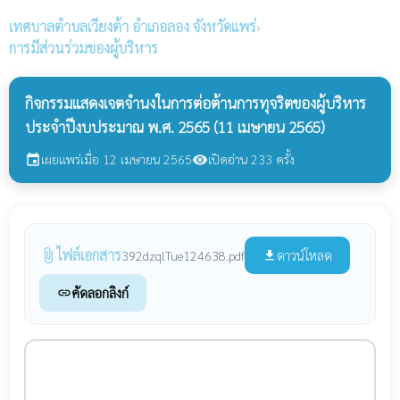
เทศบาลตำบลเวียงต้า
อำเภอลอง จังหวัดแพร่
›
การมีส่วนร่วมของผู้บริหาร
กิจกรรมแสดงเจตจำนงในการต่อต้านการทุจริตของผู้บริหาร
ประจำปีงบประมาณ พ.ศ. 2565 (11 เมษายน 2565)
เผยแพร่เมื่อ 12 เมษายน 2565
เปิดอ่าน 233 ครั้ง
event
visibility
ไฟล์เอกสาร
attach_file
ดาวน์โหลด
392dzqlTue124638.pdf
file_download
คัดลอกลิงก์
link